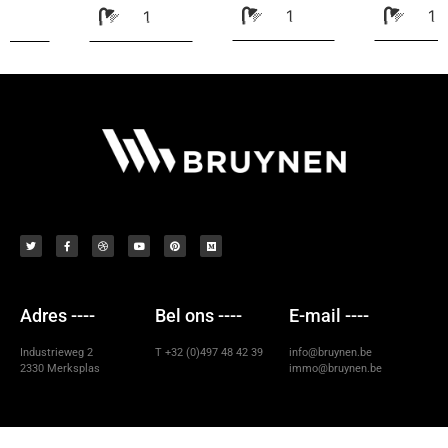
1
1
1
Adres ----
Bel ons ----
E-mail ----
Industrieweg 2
T +32 (0)497 48 42 39
info@bruynen.be
2330 Merksplas
immo@bruynen.be