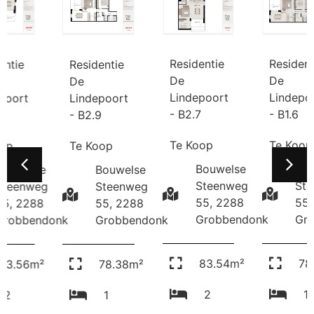
Residentie
Residentie
Residentie
De
De
De
Lindepoort
Lindepoort
Lindepoort
- B2.7
- B1.6
- B2.9
Te Koop
Te Koop
Te Koop
Bouwelse
Bouwelse
Bouwelse
e
Steenweg
Steenweg
Steenweg
g
55, 2288
55, 2288
55, 2288
8
Grobbendonk
Grobbendo
Grobbendonk
ndonk
83.54m²
78.38m²
78.38m²
²
2
1
1