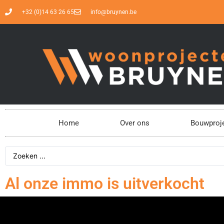
+32 (0)14 63 26 65
info@bruynen.be
Home
Over ons
Bouwproj
Al onze immo is uitverkocht