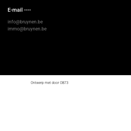
E-mail ----
info@bruynen.be
immo@bruynen.be
Ontwerp met door
OB73