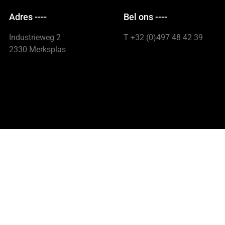
Adres ----
Bel ons ----
Industrieweg 2
T +32 (0)497 48 42 39
2330 Merksplas