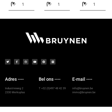
1
1
1
Adres ----
Bel ons ----
E-mail ----
Industrieweg 2
T +32 (0)497 48 42 39
info@bruynen.be
2330 Merksplas
immo@bruynen.be