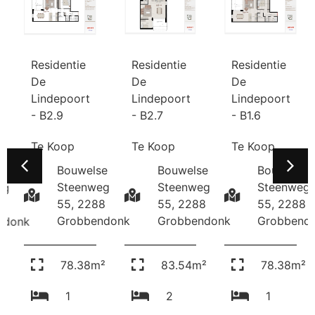
Residentie
Residentie
Residentie
De
De
De
Lindepoort
Lindepoort
Lindepoort
- B2.7
- B1.6
- B2.9
Te Koop
Te Koop
Te Koop
Bouwelse
Bouwelse
Bouwelse
e
Steenweg
Steenweg
Steenweg
g
55, 2288
55, 2288
55, 2288
8
Grobbendonk
Grobbendo
Grobbendonk
ndonk
83.54m²
78.38m²
78.38m²
²
2
1
1