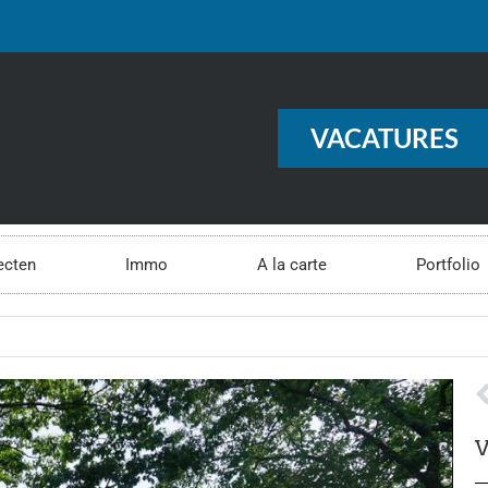
VACATURES
ecten
Immo
A la carte
Portfolio