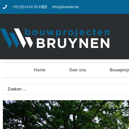
+32 (0)14 63 26 65
info@bruynen.be
Home
Over ons
Bouwproj