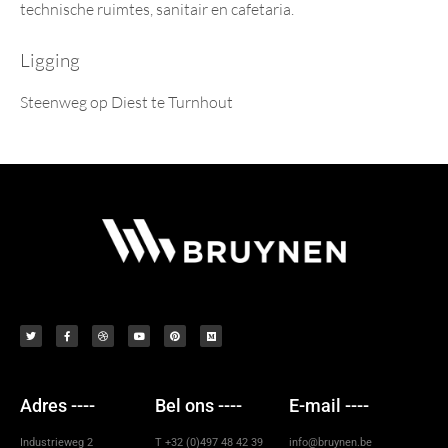
technische ruimtes, sanitair en cafetaria.
Ligging
Steenweg op Diest te Turnhout
Adres ----
Bel ons ----
E-mail ----
Industrieweg 2
T +32 (0)497 48 42 39
info@bruynen.be