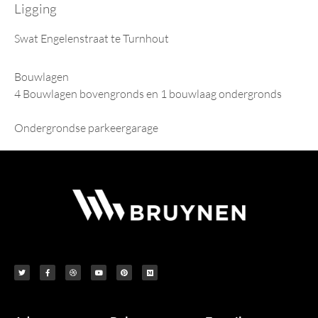
Ligging
Swat Engelenstraat te Turnhout
Bouwlagen
4 Bouwlagen bovengronds en 1 bouwlaag ondergronds
Ondergrondse parkeergarage