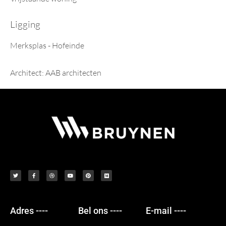
Ligging
Merksplas - Hofeinde
Architect: AAB architecten
Adres ----
Bel ons ----
E-mail ----