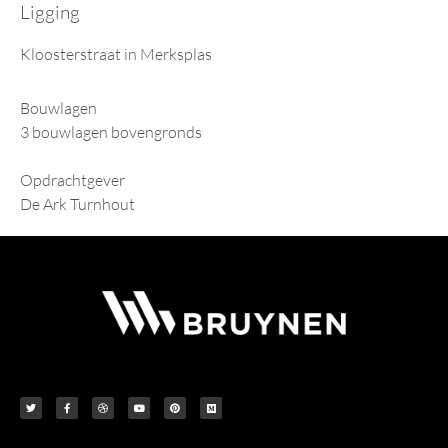
Ligging
Kloosterstraat in Merksplas
Bouwlagen
3 bouwlagen bovengronds
Opdrachtgever
De Ark Turnhout